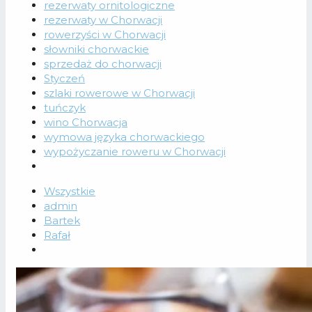
rezerwaty ornitologiczne
rezerwaty w Chorwacji
rowerzyści w Chorwacji
słowniki chorwackie
sprzedaż do chorwacji
Styczeń
szlaki rowerowe w Chorwacji
tuńczyk
wino Chorwacja
wymowa języka chorwackiego
wypożyczanie roweru w Chorwacji
Wszystkie
admin
Bartek
Rafał