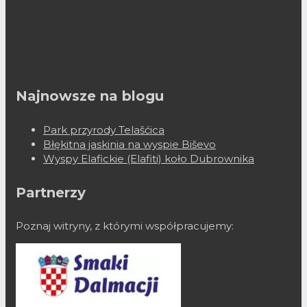
Najnowsze na blogu
Park przyrody Telašćica
Błękitna jaskinia na wyspie Biševo
Wyspy Elafickie (Elafiti) koło Dubrownika
Partnerzy
Poznaj witryny, z którymi współpracujemy: