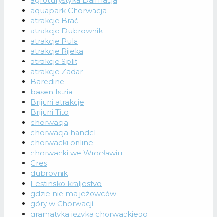
agroturystyka Dalmacja
aquapark Chorwacja
atrakcje Brač
atrakcje Dubrownik
atrakcje Pula
atrakcje Rijeka
atrakcje Split
atrakcje Zadar
Baredine
basen Istria
Brijuni atrakcje
Brijuni Tito
chorwacja
chorwacja handel
chorwacki online
chorwacki we Wrocławiu
Cres
dubrovnik
Festinsko kraljestvo
gdzie nie ma jeżowców
góry w Chorwacji
gramatyka języka chorwackiego