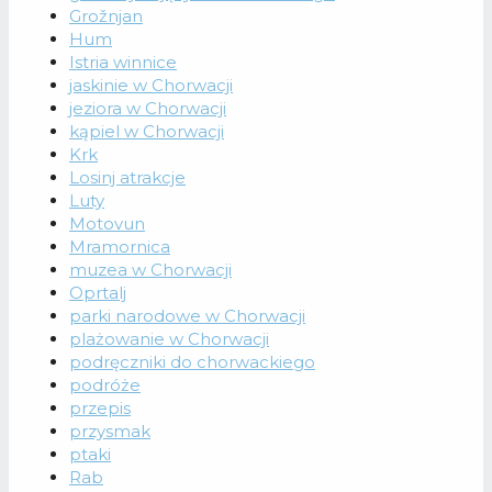
Grožnjan
Hum
Istria winnice
jaskinie w Chorwacji
jeziora w Chorwacji
kąpiel w Chorwacji
Krk
Losinj atrakcje
Luty
Motovun
Mramornica
muzea w Chorwacji
Oprtalj
parki narodowe w Chorwacji
plażowanie w Chorwacji
podręczniki do chorwackiego
podróże
przepis
przysmak
ptaki
Rab