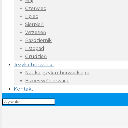
Maj
Czerwiec
Lipiec
Sierpień
Wrzesień
Październik
Listopad
Grudzień
Język chorwacki
Nauka języka chorwackiego
Biznes w Chorwacji
Kontakt