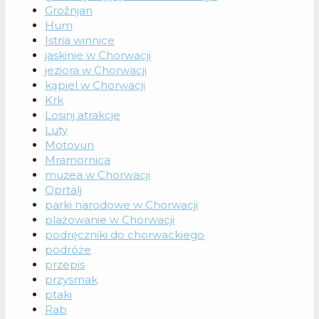
Grožnjan
Hum
Istria winnice
jaskinie w Chorwacji
jeziora w Chorwacji
kąpiel w Chorwacji
Krk
Losinj atrakcje
Luty
Motovun
Mramornica
muzea w Chorwacji
Oprtalj
parki narodowe w Chorwacji
plażowanie w Chorwacji
podręczniki do chorwackiego
podróże
przepis
przysmak
ptaki
Rab