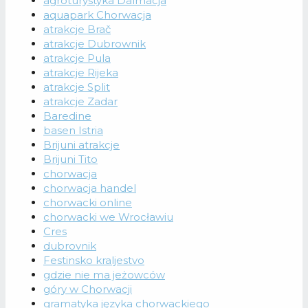
agroturystyka Dalmacja
aquapark Chorwacja
atrakcje Brač
atrakcje Dubrownik
atrakcje Pula
atrakcje Rijeka
atrakcje Split
atrakcje Zadar
Baredine
basen Istria
Brijuni atrakcje
Brijuni Tito
chorwacja
chorwacja handel
chorwacki online
chorwacki we Wrocławiu
Cres
dubrovnik
Festinsko kraljestvo
gdzie nie ma jeżowców
góry w Chorwacji
gramatyka języka chorwackiego