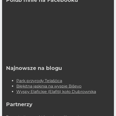
Polub mnie na Facebooku
Najnowsze na blogu
Park przyrody Telašćica
Błękitna jaskinia na wyspie Biševo
Wyspy Elafickie (Elafiti) koło Dubrownika
Partnerzy