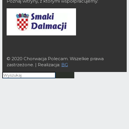
Poznaj witryny, z którymi współpracujemy:
© 2020 Chorwacja Polecam. Wszelkie prawa
zastrzeżone. | Realizacja:
BG