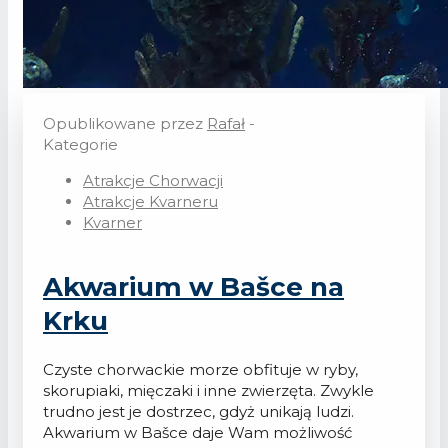
Opublikowane przez
Rafał
-
Kategorie
Atrakcje Chorwacji
Atrakcje Kvarneru
Kvarner
Akwarium w Bašce na
Krku
Czyste chorwackie morze obfituje w ryby,
skorupiaki, mięczaki i inne zwierzęta. Zwykle
trudno jest je dostrzec, gdyż unikają ludzi.
Akwarium w Bašce daje Wam możliwość