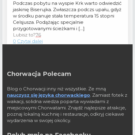
Podczas pobytu na wyspie Krk warto odwiedzić
jaskinię Biserujka. Zwłaszcza podczs upału, gdyż
w środku panuje stała temperatura 15 stopni
Celsjusza. Podążając specjalnie
przygotowanymi ścieżkami i
[…]
Lubisz to?
76
0
Czytaj dalej
Chorwacja Polecam
Blog o Chorwacji inny niż wszystkie. Ze mną
nauczysz się języka chorwackiego
. Zamiast fotek z
wakacji, solidna wiedza poparta wywiadami z
miejscowymi Chorwatami. Znajdź najlepsze atrakcje,
poznaj lokalną kuchnię i restauracje, odkryj ciekawe
wydarzenia w swojej okolicy.