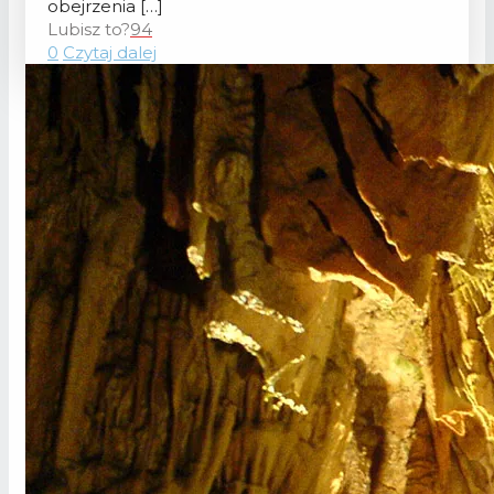
obejrzenia
[…]
Lubisz to?
94
0
Czytaj dalej