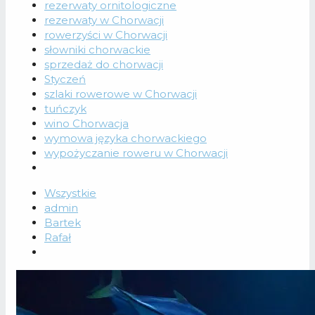
rezerwaty ornitologiczne
rezerwaty w Chorwacji
rowerzyści w Chorwacji
słowniki chorwackie
sprzedaż do chorwacji
Styczeń
szlaki rowerowe w Chorwacji
tuńczyk
wino Chorwacja
wymowa języka chorwackiego
wypożyczanie roweru w Chorwacji
Wszystkie
admin
Bartek
Rafał