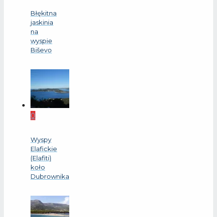
Błękitna
jaskinia
na
wyspie
Biševo
0
Wyspy
Elafickie
(Elafiti)
koło
Dubrownika