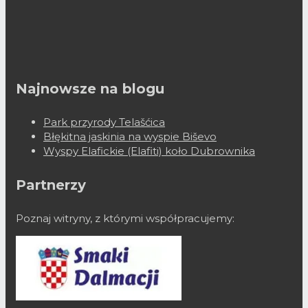
Najnowsze na blogu
Park przyrody Telašćica
Błękitna jaskinia na wyspie Biševo
Wyspy Elafickie (Elafiti) koło Dubrownika
Partnerzy
Poznaj witryny, z którymi współpracujemy: