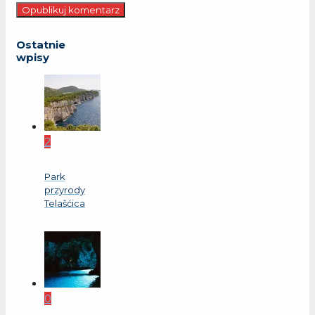
Ostatnie
wpisy
2
Park
przyrody
Telašćica
0