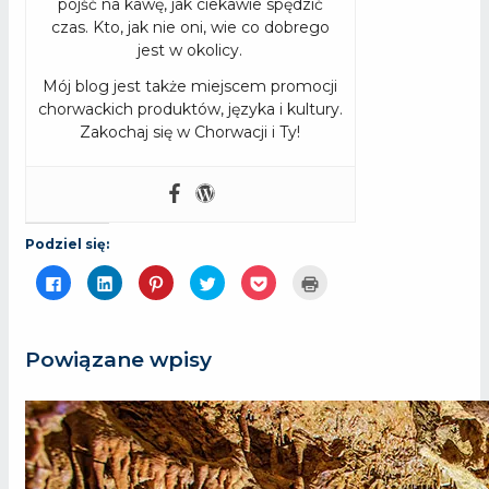
pójść na kawę, jak ciekawie spędzić
czas. Kto, jak nie oni, wie co dobrego
jest w okolicy.
Mój blog jest także miejscem promocji
chorwackich produktów, języka i kultury.
Zakochaj się w Chorwacji i Ty!
Podziel się:
Kliknij,
Kliknij,
Udostępniej
Udostępnij
Kliknij
Kliknij
aby
aby
na
na
by
by
udostępnić
udostępnić
Pinterest(Otwiera
Twitterze(Otwiera
udostępnić
wydrukować(Otwiera
na
na
się
się
w
się
Facebooku(Otwiera
LinkedIn(Otwiera
w
w
serwisie
w
się
się
nowym
nowym
Pocket(Otwiera
nowym
Powiązane wpisy
w
w
oknie)
oknie)
się
oknie)
nowym
nowym
w
oknie)
oknie)
nowym
oknie)