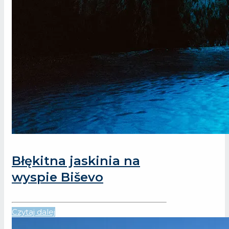
Błękitna jaskinia na
wyspie Biševo
Czytaj dalej