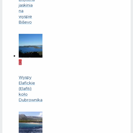
jaskinia
na
wyspie
Biševo
0
Wyspy
Elafickie
(Elafiti)
koło
Dubrownika