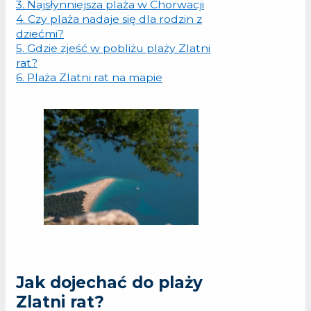
3.
Najsłynniejsza plaża w Chorwacji
4.
Czy plaża nadaje się dla rodzin z
dziećmi?
5.
Gdzie zjeść w pobliżu plaży Zlatni
rat?
6.
Plaża Zlatni rat na mapie
Jak dojechać do plaży
Zlatni rat?