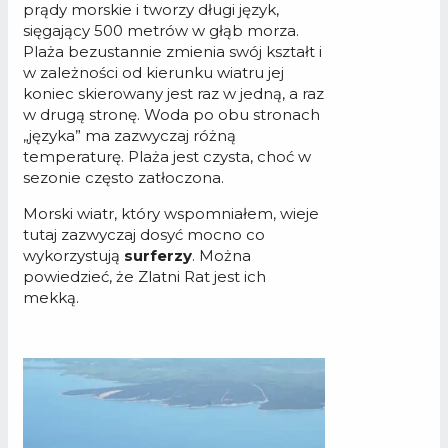
prądy morskie i tworzy długi język,
sięgający 500 metrów w głąb morza.
Plaża bezustannie zmienia swój kształt i
w zależności od kierunku wiatru jej
koniec skierowany jest raz w jedną, a raz
w drugą stronę. Woda po obu stronach
„języka” ma zazwyczaj różną
temperaturę. Plaża jest czysta, choć w
sezonie często zatłoczona.
Morski wiatr, który wspomniałem, wieje
tutaj zazwyczaj dosyć mocno co
wykorzystują
surferzy
. Można
powiedzieć, że Zlatni Rat jest ich
mekką.