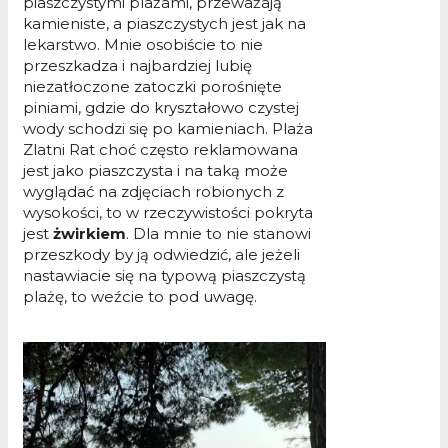
piaszczystymi plażami, przeważają
kamieniste, a piaszczystych jest jak na
lekarstwo. Mnie osobiście to nie
przeszkadza i najbardziej lubię
niezatłoczone zatoczki porośnięte
piniami, gdzie do kryształowo czystej
wody schodzi się po kamieniach. Plaża
Zlatni Rat choć często reklamowana
jest jako piaszczysta i na taką może
wyglądać na zdjęciach robionych z
wysokości, to w rzeczywistości pokryta
jest
żwirkiem
. Dla mnie to nie stanowi
przeszkody by ją odwiedzić, ale jeżeli
nastawiacie się na typową piaszczystą
plażę, to weźcie to pod uwagę.