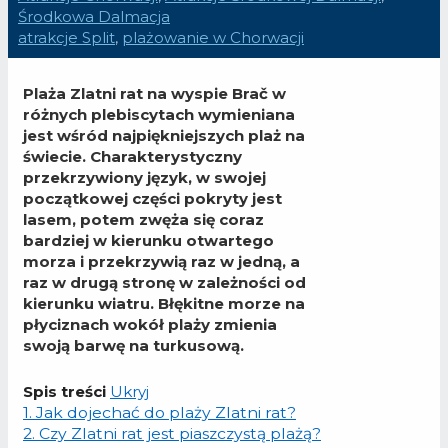
Środkowa Dalmacja
atrakcje Split
,
plażowanie w Chorwacji
Plaża Zlatni rat na wyspie Brač w
różnych plebiscytach wymieniana
jest wśród najpiękniejszych plaż na
świecie. Charakterystyczny
przekrzywiony język, w swojej
początkowej części pokryty jest
lasem, potem zwęża się coraz
bardziej w kierunku otwartego
morza i przekrzywią raz w jedną, a
raz w drugą stronę w zależności od
kierunku wiatru. Błękitne morze na
płyciznach wokół plaży zmienia
swoją barwę na turkusową.
Spis treści
Ukryj
1.
Jak dojechać do plaży Zlatni rat?
2.
Czy Zlatni rat jest piaszczystą plażą?