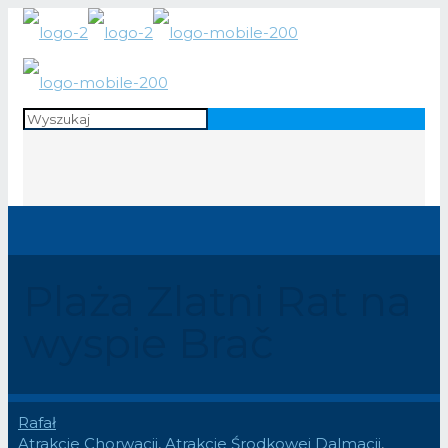
Plaża Zlatni Rat na
wyspie Brač
Rafał
Atrakcje Chorwacji
,
Atrakcje Środkowej Dalmacji
,