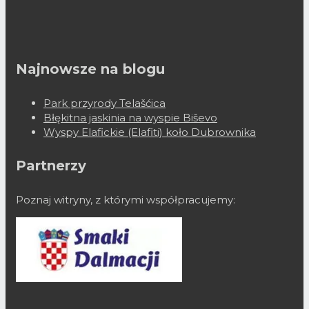
Najnowsze na blogu
Park przyrody Telašćica
Błękitna jaskinia na wyspie Biševo
Wyspy Elafickie (Elafiti) koło Dubrownika
Partnerzy
Poznaj witryny, z którymi współpracujemy: