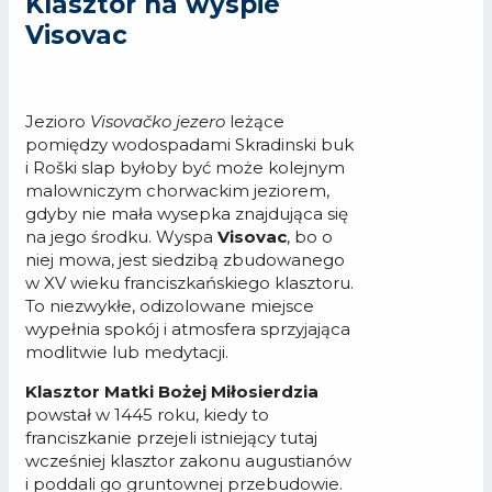
Klasztor na wyspie
Visovac
Jezioro
Visovačko jezero
leżące
pomiędzy wodospadami Skradinski buk
i Roški slap byłoby być może kolejnym
malowniczym chorwackim jeziorem,
gdyby nie mała wysepka znajdująca się
na jego środku. Wyspa
Visovac
, bo o
niej mowa, jest siedzibą zbudowanego
w XV wieku franciszkańskiego klasztoru.
To niezwykłe, odizolowane miejsce
wypełnia spokój i atmosfera sprzyjająca
modlitwie lub medytacji.
Klasztor Matki Bożej Miłosierdzia
powstał w 1445 roku, kiedy to
franciszkanie przejeli istniejący tutaj
wcześniej klasztor zakonu augustianów
i poddali go gruntownej przebudowie.