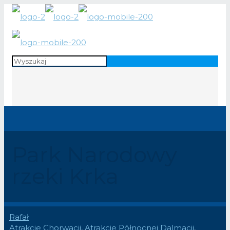
Park Narodowy
rzeki Krka
Rafał
Atrakcje Chorwacji
,
Atrakcje Północnej Dalmacji
,