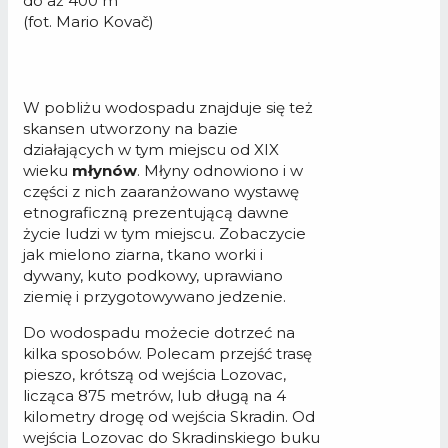
do aż 400 m
(fot. Mario Kovač)
W pobliżu wodospadu znajduje się też
skansen utworzony na bazie
działających w tym miejscu od XIX
wieku
młynów
. Młyny odnowiono i w
części z nich zaaranżowano wystawę
etnograficzną prezentującą dawne
życie ludzi w tym miejscu. Zobaczycie
jak mielono ziarna, tkano worki i
dywany, kuto podkowy, uprawiano
ziemię i przygotowywano jedzenie.
Do wodospadu możecie dotrzeć na
kilka sposobów. Polecam przejść trasę
pieszo, krótszą od wejścia Lozovac,
licząca 875 metrów, lub długą na 4
kilometry drogę od wejścia Skradin. Od
wejścia Lozovac do Skradinskiego buku