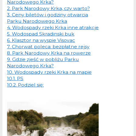
Narodowego Krka?
2.
Park Narodowy Krka, czy warto?
3.
Ceny biletów i godziny otwarcia
Parku Narodowego Krka
4.
Wodospady rzeki Krka inne atrakcje
5.
Wodospad Skradinski buk
6.
Klasztor na wyspie Visovac
7.
Chorwat poleca: bezpłatne rejsy
8.
Park Narodowy Krka na rowerze
9.
Gdzie zjeść w pobliżu Parku
Narodowego Krka?
10.
Wodospady rzeki Krka na mapie
10.1.
PS
10.2.
Podziel się: