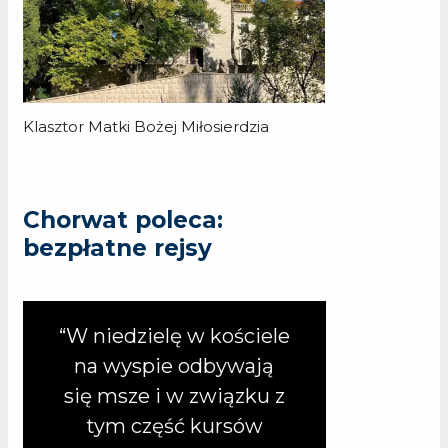
Klasztor Matki Bożej Miłosierdzia
Chorwat poleca:
bezpłatne rejsy
“W niedzielę w kościele
na wyspie odbywają
się msze i w związku z
tym część kursów