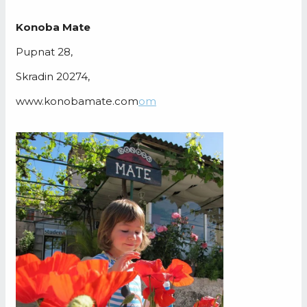
Konoba Mate
Pupnat 28,
Skradin 20274,
www.konobamate.com
om