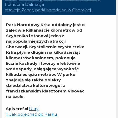
Północna Dalmacja
atrakcje Zadar
,
parki narodowe w Chorwacji
Park Narodowy Krka oddalony jest o
zaledwie kilkanaście kilometrów od
Szybenika i stanowi jedną z
najpopularniejszych atrakcji
Chorwacji. Krystalicznie czysta rzeka
Krka płynie długim na kilkadziesiąt
kilometrów kanionem, pokonuje
liczne kaskady i tworzy efektowne
wodospady, osiągające wysokość
kilkudziesięciu metrów. W parku
znajdują się także obiekty
dziedzictwa kulturowego, z
franciszkańskim klasztorem Visovac
na czele.
Spis treści
Ukryj
1.
Jak dojechać do Parku