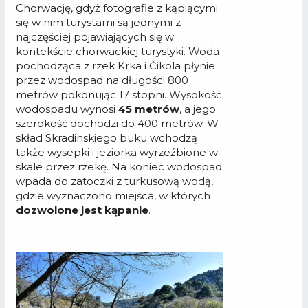
Chorwację, gdyż fotografie z kąpiącymi
się w nim turystami są jednymi z
najczęściej pojawiających się w
kontekście chorwackiej turystyki. Woda
pochodząca z rzek Krka i Čikola płynie
przez wodospad na długości 800
metrów pokonując 17 stopni. Wysokość
wodospadu wynosi
45 metrów
, a jego
szerokość dochodzi do 400 metrów. W
skład Skradinskiego buku wchodzą
także wysepki i jeziorka wyrzeźbione w
skale przez rzekę. Na koniec wodospad
wpada do zatoczki z turkusową wodą,
gdzie wyznaczono miejsca, w których
dozwolone jest kąpanie
.